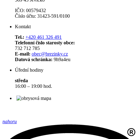
IČO: 00579432
Číslo účtu: 31423-591/0100
Kontakt
Tel.:
+420 461 326 491
Telefonní číslo starosty obce:
732 712 785
E-mail:
obec@brezinky.cz
Datová schránka:
9h9a4eu
Úřední hodiny
středa
16:00 – 19:00 hod.
nahoru