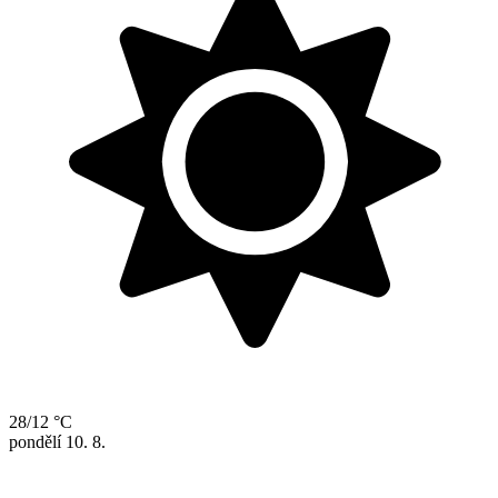
28/12 °C
pondělí
10. 8.