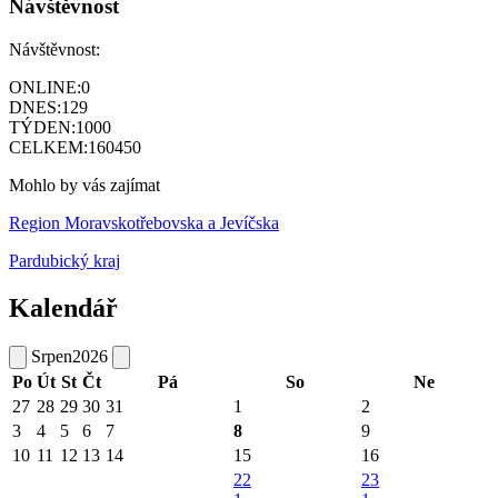
Návštěvnost
Návštěvnost:
ONLINE:
0
DNES:
129
TÝDEN:
1000
CELKEM:
160450
Mohlo by vás zajímat
Region Moravskotřebovska a Jevíčska
Pardubický kraj
Kalendář
Srpen
2026
Po
Út
St
Čt
Pá
So
Ne
27
28
29
30
31
1
2
3
4
5
6
7
8
9
10
11
12
13
14
15
16
22
23