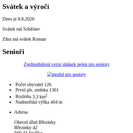
Svátek a výročí
Dnes je 8.8.2026
Svátek má
Soběslav
Zítra má svátek
Roman
Senioři
Zjednodušená verze stránek nejen pro seniory
Počet obyvatel
126
První pís. zmínka
1361
2
Rozloha
3,3 km
Nadmořská výška
404 m
Adresa
Obecní úřad Březinky
Březinky 42
569 43 Jevíčko