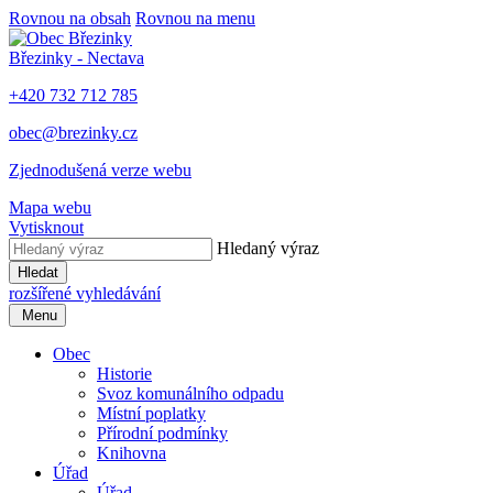
Rovnou na obsah
Rovnou na menu
Březinky - Nectava
+420 732 712 785
obec@brezinky.cz
Zjednodušená verze webu
Mapa webu
Vytisknout
Hledaný výraz
Hledat
rozšířené vyhledávání
Menu
Obec
Historie
Svoz komunálního odpadu
Místní poplatky
Přírodní podmínky
Knihovna
Úřad
Úřad