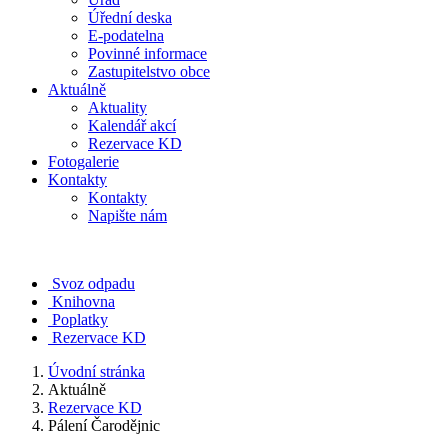
Úřední deska
E-podatelna
Povinné informace
Zastupitelstvo obce
Aktuálně
Aktuality
Kalendář akcí
Rezervace KD
Fotogalerie
Kontakty
Kontakty
Napište nám
Svoz odpadu
Knihovna
Poplatky
Rezervace KD
Úvodní stránka
Aktuálně
Rezervace KD
Pálení Čarodějnic