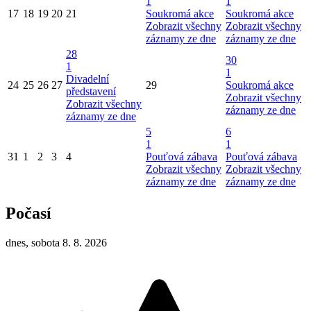
1
1
17
18
19
20
21
Soukromá akce
Soukromá akce
Zobrazit všechny
Zobrazit všechny
záznamy ze dne
záznamy ze dne
28
30
1
1
Divadelní
24
25
26
27
29
Soukromá akce
představení
Zobrazit všechny
Zobrazit všechny
záznamy ze dne
záznamy ze dne
5
6
1
1
31
1
2
3
4
Pouťová zábava
Pouťová zábava
Zobrazit všechny
Zobrazit všechny
záznamy ze dne
záznamy ze dne
Počasí
dnes, sobota 8. 8. 2026